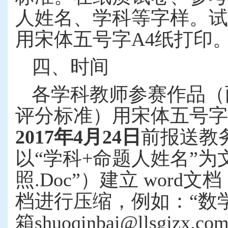
人姓名、学科等字样。试
用宋体五号字
A4
纸打印
四、时间
各学科教师参赛作品（
评分标准）用宋体五号字
2017
年
4
月
24
日
前报送教
以“学科
+
命题人姓名”为
照
.Doc
”）建立
word
文档
档进行压缩，例如：“数
箱
shuoqinbai@llsgjzx.co