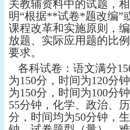
关教辅资料中的试题，相
明“根据
**
试卷
*
题改编”
课程改革和实施原则，编
放题、实际应用题的比例
要求。
各科试卷：语文满分
15
为
150
分，时间为
120
分钟
为
150
分，时间为
100
分钟
55
分钟，化学、政治、历
分，时间均为
50
分钟，生
钟。试卷题型（量）、难